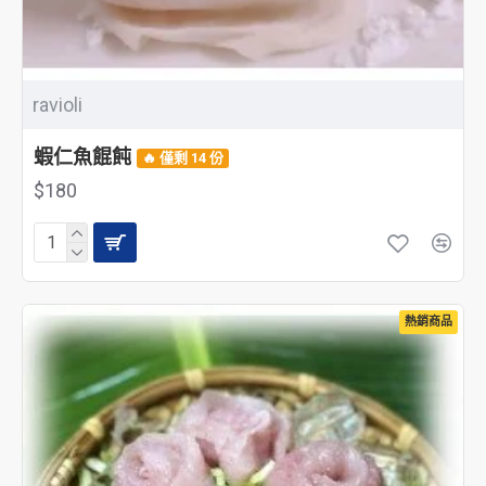
ravioli
蝦仁魚餛飩
🔥 僅剩 14 份
$180
熱銷商品