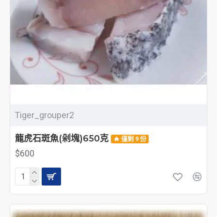
Tiger_grouper2
龍虎石斑魚(剁塊)650克
🔥 僅剩 9 份
$600