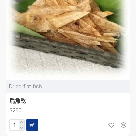
Dried-flat-fish
扁魚乾
$280