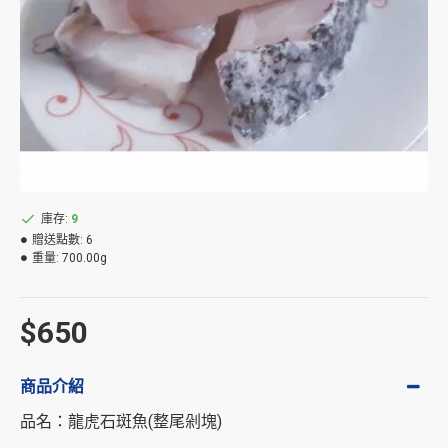
庫存:
9
贈送點數:
6
重量:
700.00g
$650
商品介紹
品名：龍虎石斑魚(整尾剁塊)