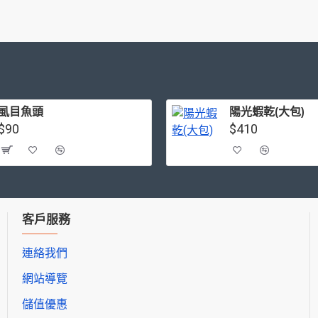
虱目魚頭
陽光蝦乾(大包)
$90
$410
客戶服務
連絡我們
網站導覽
儲值優惠