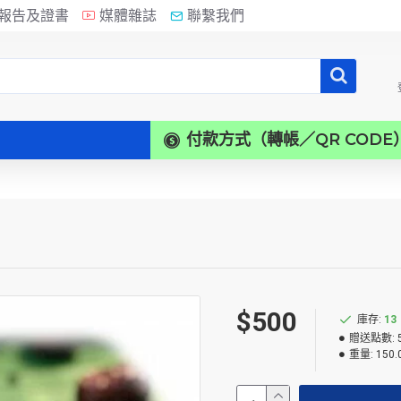
報告及證書
媒體雜誌
聯繫我們
付款方式（轉帳／QR CODE
$500
庫存:
13
贈送點數:
重量:
150.