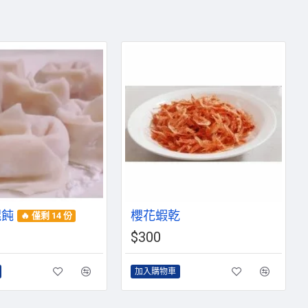
餛飩
櫻花蝦乾
🔥 僅剩 14 份
$300
加入購物車