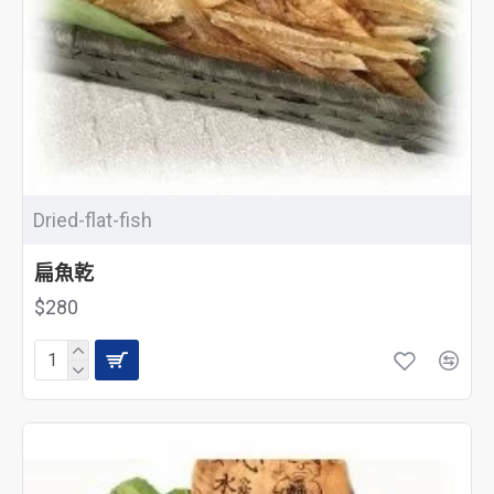
Dried-flat-fish
扁魚乾
$280