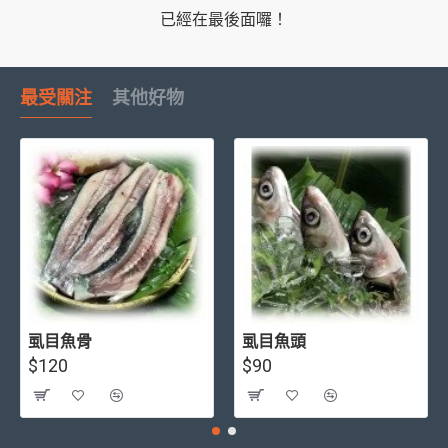
已經在最後面囉！
最受關注
其他好物
虱目魚骨
虱目魚頭
$120
$90