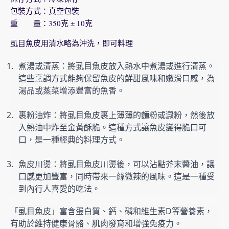
包裝方式：真空包裝
重 量：350克 ± 10克
虱目魚皮用清水略為沖洗，即可料理
煮湯或清蒸：將虱目魚皮放入熱水中煮湯或進行清蒸。
這些烹調方式能夠保留魚皮的鮮甜風味和嫩滑口感，為
湯品或蒸菜增添豐富的魚香。
裹粉油炸：將虱目魚皮裹上薄薄的麵粉或澱粉，然後放
入熱油中炸至金黃酥脆。這種方式讓魚皮變得脆口可
口，是一種經典的料理方式。
魚皮川燙：將虱目魚皮川燙後，可以沾點芥末醬油，讓
口感更加豐富，同時帶來一絲微辣的風味。這是一種受
到內行人喜愛的吃法。
「虱目魚皮」富含蛋白質、鈣、磷和維生素D等營養素，
有助於維持健康骨骼、肌肉發育和增強免疫力。