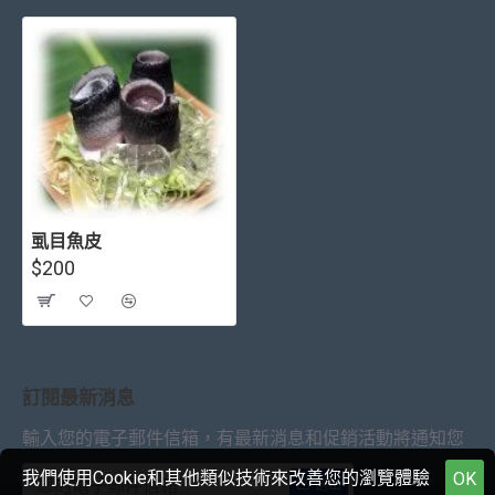
虱目魚皮
$200
訂閱最新消息
輸入您的電子郵件信箱，有最新消息和促銷活動將通知您
我們使用Cookie和其他類似技術來改善您的瀏覽體驗
OK
送出