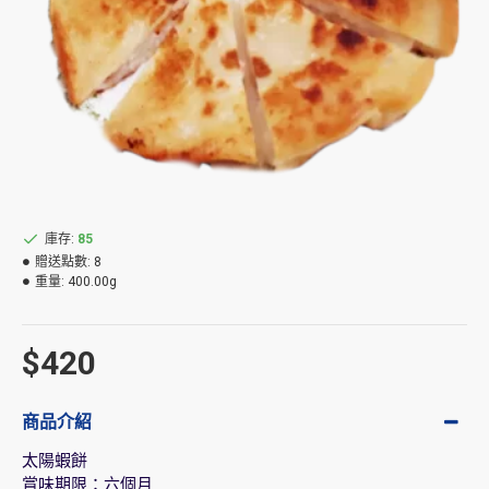
庫存:
85
贈送點數:
8
重量:
400.00g
$420
商品介紹
太陽蝦餅
賞味期限：六個月