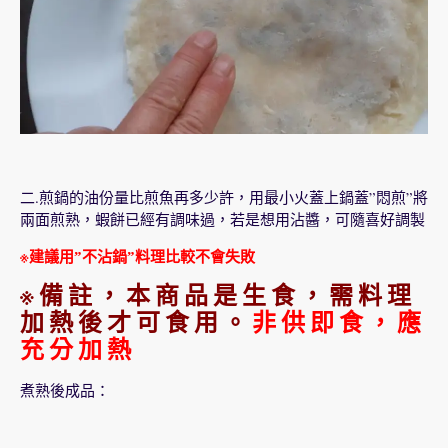
二.煎鍋的油份量比煎魚再多少許，用最小火蓋上鍋蓋”悶煎”將
兩面煎熟，蝦餅已經有調味過，若是想用沾醬，可隨喜好調製
※建議用”不沾鍋”料理比較不會失敗
※備註，本商品是生食，需料理
加熱後才可食用。
非供即食，應
充分加熱
煮熟後成品：