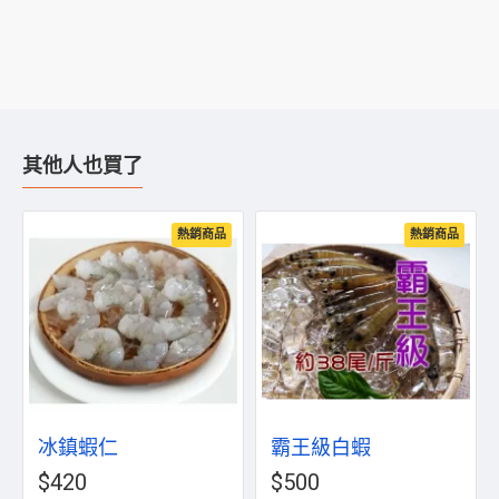
其他人也買了
熱銷商品
熱銷商品
冰鎮蝦仁
霸王級白蝦
$420
$500