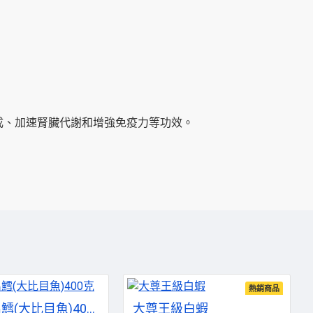
成、加速腎臟代謝和增強免疫力等功效。
熱銷商品
格陵蘭扁鱈(大比目魚)400克
大尊王級白蝦