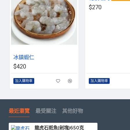
$270
冰鎮蝦仁
$420
加入購物車
加入購物車
最近瀏覽
最受關注
其他好物
龍虎石斑魚(剁塊)650克