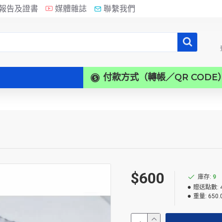
報告及證書
媒體雜誌
聯繫我們
付款方式（轉帳／QR CODE
$600
庫存:
9
贈送點數:
重量:
650.